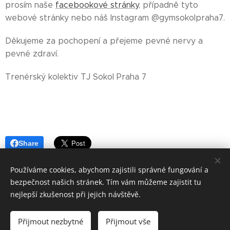
prosím naše
facebookové stránky
, případně tyto
webové stránky nebo náš Instagram @gymsokolpraha7.
Děkujeme za pochopení a přejeme pevné nervy a
pevné zdraví.
Trenérský kolektiv TJ Sokol Praha 7
Share
Používáme cookies, abychom zajistili správné fungování a
bezpečnost našich stránek. Tím vám můžeme zajistit tu
nejlepší zkušenost při jejich návštěvě.
© 2018
T.J. Sokol Praha VII
-
Oddíl moderní gymnastiky.
Přijmout nezbytné
Přijmout vše
Vytvořeno službou
Webnode
Cookies