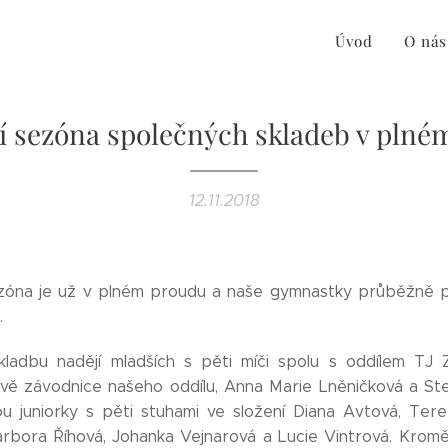
Úvod
O nás
 sezóna společných skladeb v plné
12.11.2018
zóna je už v plném proudu a naše gymnastky průběžně p
.
skladbu nadějí mladších s pěti míči spolu s oddílem TJ 
vě závodnice našeho oddílu, Anna Marie Lněničková a Stel
ou juniorky s pěti stuhami ve složení Diana Avtová, Ter
rbora Říhová, Johanka Vejnarová a Lucie Vintrová. Krom