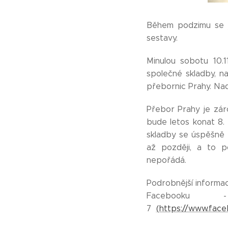
Během podzimu se j
sestavy.
Minulou sobotu 10.
společné skladby, na
přebornic Prahy. Nadě
Přebor Prahy je záro
bude letos konat 8. 
skladby se úspěšně n
až později, a to 
nepořádá.
Podrobnější informac
Facebooku
7
(
https://www.fac