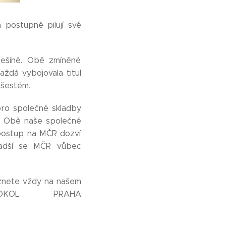
postupně pilují své
bešíně. Obě zmíněné
aždá vybojovala titul
 šestém.
 pro společné skladby
ch. Obě naše společné
ý postup na MČR dozví
ladší se MČR vůbec
leznete vždy na našem
OKOL PRAHA