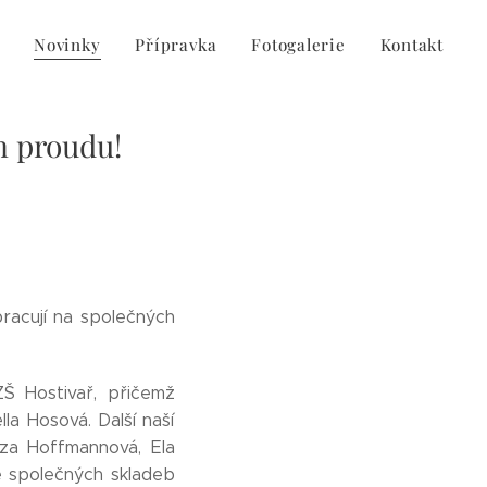
Novinky
Přípravka
Fotogalerie
Kontakt
m proudu!
racují na společných
ZŠ Hostivař, přičemž
la Hosová. Další naší
eza Hoffmannová, Ela
ě společných skladeb