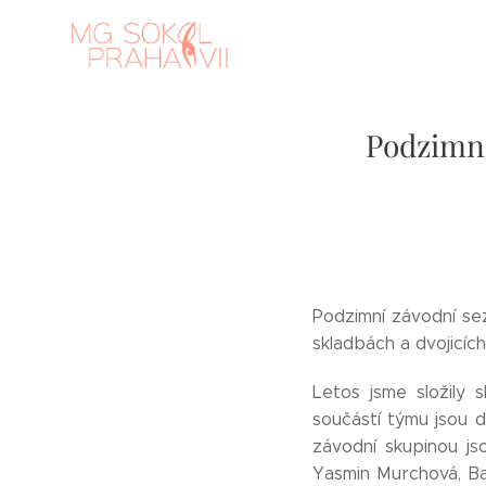
Podzimní
Podzimní závodní se
skladbách a dvojicích
Letos jsme složily 
součástí týmu jsou d
závodní skupinou js
Yasmin Murchová, Ba