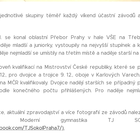
ednotlivé skupiny téměř každý víkend účastní závodů a 
11. se konal oblastní Přebor Prahy v hale VŠE na Tře
děje mladší a juniorky, vystoupily na nejvyšší stupínek a k
je nejmladší se umístily na třetím místě a naděje starší na
veň kvalifikací na Mistrovství České republiky, které se
12., pro dvojice a trojice 9. 12., oboje v Karlových Vare
a MČR kvalifikovaly. Dvojice nadějí starších se případn
podle konečného počtu přihlášených. Pro naděje nejm
e, aktuální zpravodajství a více fotografií ze závodů na
 - Moderní gymnastika TJ S
ebook.com/TJSokolPraha7/
).