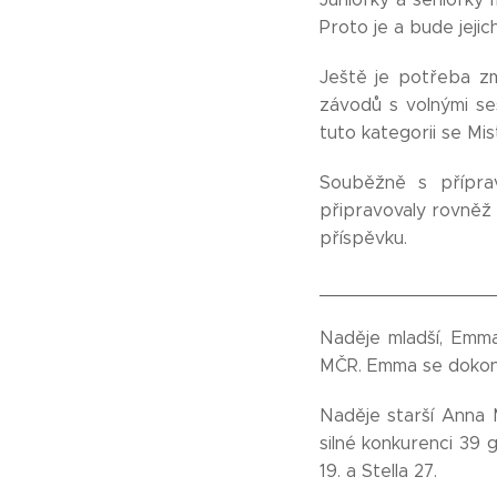
Proto je a bude jejich
Ještě je potřeba zmí
závodů s volnými se
tuto kategorii se Mi
Souběžně s přípra
připravovaly rovněž 
příspěvku.
________________
Naděje mladší, Emma
MČR. Emma se dokonc
Naděje starší Anna 
silné konkurenci 39 g
19. a Stella 27.