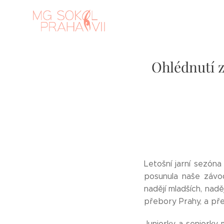
Ohlédnutí z
Letošní jarní sezóna
posunula naše závod
nadějí mladších, nadě
přebory Prahy, a pře
Juniorky a seniorky 