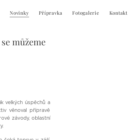
Novinky
Přípravka
Fotogalerie
Kontakt
co se můžeme
lik velkých úspěchů a
tiv věnoval přípravě
árové závody, oblastní
y.
e čeká teprve v září.