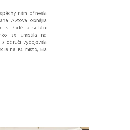
 úspěchy nám přinesla
iana Avtová obhájila
é v řadě absolutní
enko se umístila na
 s obručí vybojovala
čila na 10. místě, Ela