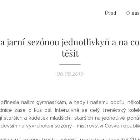
Úvod
O nás
a jarní sezónou jednotlivkyň a na 
těšit
06.08.2019
 přinesla našim gymnastkám, a tedy i našemu oddílu, něko
nice zase o kus dál. Intenzivně se celý trenérský kolek
jí starších a kadetek mladších i starších na jednotlivé poh
devším na vyvrcholení sezóny - mistrovství České republik
měly jarní sezóny trochu volnější, protože mistrovství ČR j