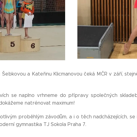
i Šebkovou a Kateřinu Klicmanovou čeká MČR v září, stejn
vích se naplno vrhneme do přípravy společných skladeb
 dokážeme natrénovat maximum! 😊
notlivým proběhlým závodům, a i o těch nadcházejících, 
erní gymnastika TJ Sokola Praha 7.