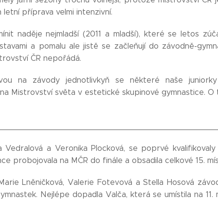
 letní příprava velmi intenzivní.
nit naděje nejmladší (2011 a mladší), které se letos zúč
stavami a pomalu ale jistě se začleňují do závodně-gymn
strovství ČR nepořádá.
vou na závody jednotlivkyň se některé naše juniork
na Mistrovství světa v estetické skupinové gymnastice. O t
____________________________________________
 Vedralová a Veronika Plocková, se poprvé kvalifikoval
e probojovala na MČR do finále a obsadila celkové 15. mí
Marie Lněničková, Valerie Fotevová a Stella Hosová závod
ymnastek. Nejlépe dopadla Valča, která se umístila na 11. 