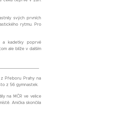
astnily svých prvních
astického rytmu. Pro
y a kadetky poprvé
om ale blíže v dalším
________________
y z Přeboru Prahy na
sto z 56 gymnastek.
ily na MČR ve velice
místě. Anička skončila